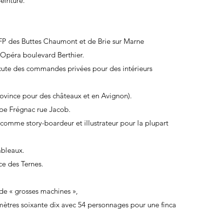
einture.
 SFP des Buttes Chaumont et de Brie sur Marne
l’Opéra boulevard Berthier.
xécute des commandes privées pour des intérieurs
ovince pour des châteaux et en Avignon).
ppe Frégnac rue Jacob.
 comme story-boardeur et illustrateur pour la plupart
ableaux.
ce des Ternes.
e « grosses machines »,
 mètres soixante dix avec 54 personnages pour une finca