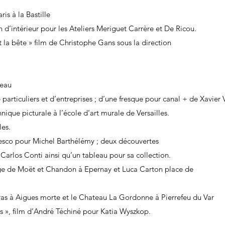
ris à la Bastille
n d’intérieur pour les Ateliers Meriguet Carrère et De Ricou.
 la bête » film de Christophe Gans sous la direction
ineau
articuliers et d’entreprises ; d’une fresque pour canal + de Xavier V
que picturale à l’école d’art murale de Versailles.
les.
ebesco pour Michel Barthélémy ; deux découvertes
 Carlos Conti ainsi qu’un tableau pour sa collection.
iège de Moët et Chandon à Epernay et Luca Carton place de
as à Aigues morte et le Chateau La Gordonne à Pierrefeu du Var
es », film d’André Téchiné pour Katia Wyszkop.